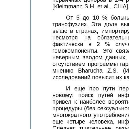
[
Kleimmann S.H. et al.
,
США
]
От 5 до 10 % больн
трансфузиях. Эта доля в
выше в странах, импортир
несмотря на обязатель
фактически в 2 % случа
гемокомпоненты. Это свя
неверным вводом данных,
отсутствием программы гара
мнению Bharucha Z.S. (И
исследований повысит их ка
И еще про пути пер
новому: поиск путей инф
привел к наиболее вероятн
процедуры (без сексуальног
многократного употреблени
еще четыре человека, ин
Следует тщательнее разъ