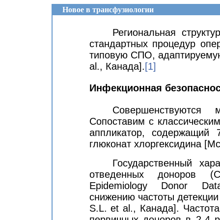
Новое в трансфузиологии
Региональная структу
стандартных процедур опе
типовую СПО, адаптируему
al.,
Канада].
[1]
Инфекционная безопасно
Совершенствуются 
Сопоставим с классически
аппликатор, содержащий
глюконат хлоргексидина
[
Mc
Государственный хар
отведенных доноров (
C
Epidemiology Donor Da
снижению частоты детекции
S.L. et al.
,
Канада
].
Частота
первичных доноров в 2-4 