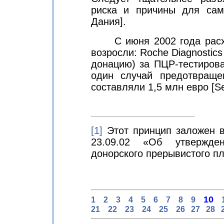
риска и причины для са
Дания
]
.
С июня 2002 года рас
возросли:
Roche
Diagnostics
донацию) за ПЦР-тестирова
один случай предотвращ
составляли 1,5 млн евро [Se
[1]
Этот принцип заложен 
23.09.02 «Об утвержде
донорского прерывистого п
10
1
2
3
4
5
6
7
8
9
21
22
23
24
25
26
27
28