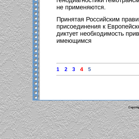
генодиагностики гемотранс
не применяются.
Принятая Российским прави
присоединения к Европейск
диктует необходимость прив
имеющимся
4
1
2
3
5
Copyrig