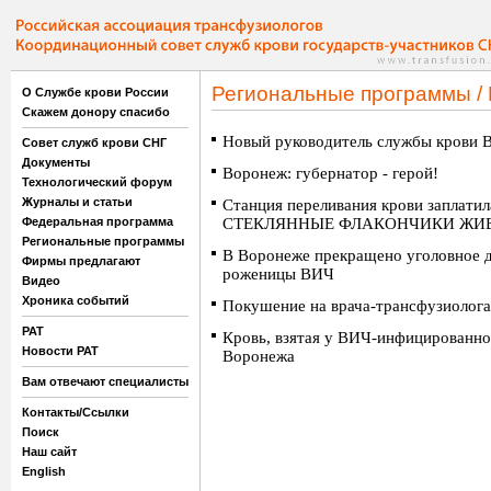
Региональные программы /
О Службе крови России
Скажем донору спасибо
Новый руководитель службы крови 
Совет служб крови СНГ
Документы
Воронеж: губернатор - герой!
Технологический форум
Журналы и статьи
Станция переливания крови заплати
Федеральная программа
СТЕКЛЯННЫЕ ФЛАКОНЧИКИ ЖИ
Региональные программы
В Воронеже прекращено уголовное д
Фирмы предлагают
роженицы ВИЧ
Видео
Хроника событий
Покушение на врача-трансфузиолога
РАТ
Кровь, взятая у ВИЧ-инфицированно
Новости РАТ
Воронежа
Вам отвечают специалисты
Контакты/Ссылки
Поиск
Наш сайт
English