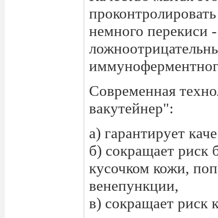
проконтролировать
немного перекиси 
ложноотрицательны
иммуноферментного
Современная технол
вакутейнер":
а) гарантирует каче
б) сокращает риск
кусочком кожи, по
венепункции,
в) сокращает риск