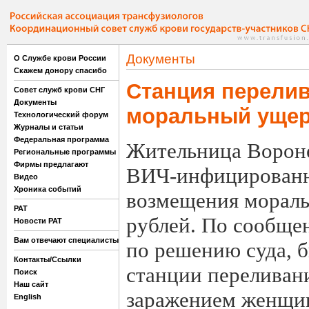
Документы
О Службе крови России
Скажем донору спасибо
Станция перелив
Совет служб крови СНГ
Документы
моральный уще
Технологический форум
Журналы и статьи
Федеральная программа
Жительница Вороне
Региональные программы
Фирмы предлагают
ВИЧ-инфицированна
Видео
Хроника событий
возмещения мораль
РАТ
рублей. По сообще
Новости РАТ
Вам отвечают специалисты
по решению суда, б
Контакты/Ссылки
станции переливан
Поиск
Наш сайт
заражением женщи
English