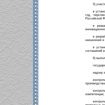
5) участ
в устан
год, перспе
Российской Ф
в разра
инновационно
в разра
назначения и
в устан
соглашений в
6) выпо
государ
надзор 
контрол
производства
контрол
компетенции;
контрол
природных ле