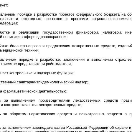
вует:
овленном порядке в разработке проектов федерального бюджета на с
ктивных и ежегодных прогнозов и программ социально-экономичес
едерации;
ботке и реализации государственной финансовой, налоговой, инв
й политики в сфере здравоохранения;
ботке балансов спроса и предложения лекарственных средств, издели
 медицинской техники;
овленном порядке в разработке, заключении и выполнении отраслев
 качестве представителя работодателя;
лняет контрольные и надзорные функции:
ственный санитарно-эпидемиологический надзор;
за фармацевтической деятельностью;
ь за выполнением производителями лекарственных средств прави
 и контроля качества лекарственных средств;
ь за оборотом наркотических средств и психотропных веществ в п
ь за исполнением законодательства Российской Федерации об охране и
чебных ресурсов, лечебно-оздоровительных местностей и курортов в 