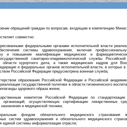
рение обращений граждан по вопросам, входящим в компетенцию Минис
ествляет совместно:
ересованными федеральными органами исполнительной власти реализ
беспечения системы здравоохранения, включая профессиональну
вку и повышение квалификации медицинских и фармацевтически
государственной санитарно-эпидемиологической службы Российско
в области курортного дела, а также медицинских кадров для Во
едерации и федеральных органов исполнительной власти, в которых в 
ством Российской Федерации предусмотрена военная служба;
терством образования Российской Федерации и Российской академие
 реализации государственной политики в области гигиенического воспит
ропаганды здорового образа жизни;
дарственным комитетом Российской Федерации по стандартизации
ю организаций, осуществляющих сертификацию лекарственных сре
 назначения и медицинской техники;
ральным фондом обязательного медицинского страхования вз
ных систем здравоохранения и обязательного медицинского страхо
 единой системы информатизации отрасли;