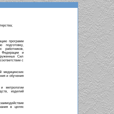
терства;
ацию программ
ю подготовку,
х работников,
й Федерации и
оруженных Сил
соответствии с
й медицинских
ания и обучения
 и метрологии
дств, изделий
аимодействие
вания в целях