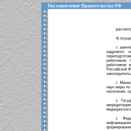
Постановление Правительства РФ
рассмот
4) осущ
с заинт
кадрового о
переподгото
работников 
работников 
Российской Ф
законодатель
с Минис
наук меры по
населения, п
с Госу
аккредитаци
медицинского
с Феде
информацион
формирования