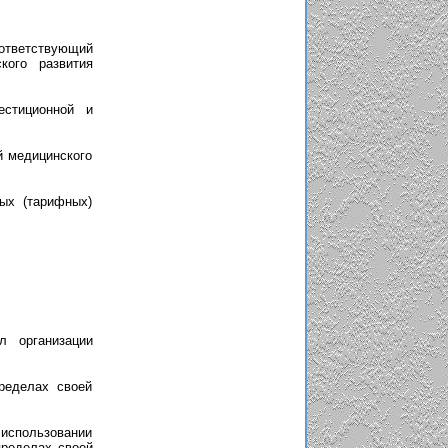
оответствующий
кого развития
естиционной и
й медицинского
ых (тарифных)
л организации
ределах своей
 использовании
пределах своей