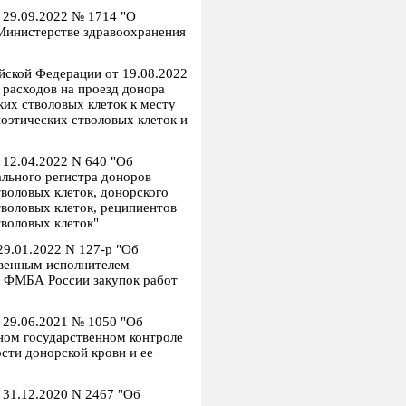
 29.09.2022 № 1714 "О
Министерстве здравоохранения
йской Федерации от 19.08.2022
расходов на проезд донора
ких стволовых клеток к месту
поэтических стволовых клеток и
 12.04.2022 N 640 "Об
льного регистра доноров
тволовых клеток, донорского
тволовых клеток, реципиентов
тволовых клеток"
29.01.2022 N 127-р "Об
венным исполнителем
х ФМБА России закупок работ
 29.06.2021 № 1050 "Об
ном государственном контроле
ости донорской крови и ее
 31.12.2020 N 2467 "Об