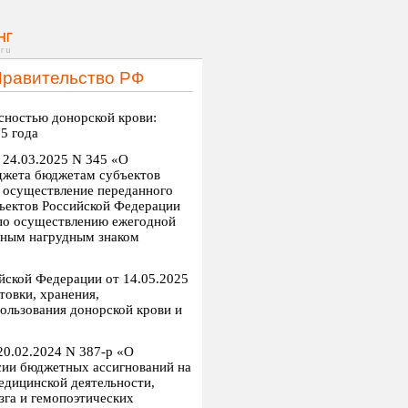
Правительство РФ
сностью донорской крови:
5 года
 24.03.2025 N 345 «О
джета бюджетам субъектов
 осуществление переданного
бъектов Российской Федерации
по осуществлению ежегодной
нным нагрудным знаком
йской Федерации от 14.05.2025
товки, хранения,
ользования донорской крови и
20.02.2024 N 387-р «О
сии бюджетных ассигнований на
едицинской деятельности,
зга и гемопоэтических