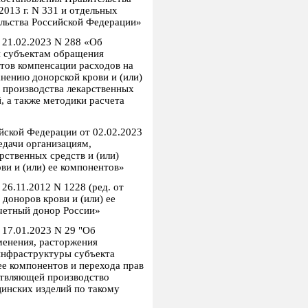
2013 г. N 331 и отдельных
льства Российской Федерации»
 21.02.2023 N 288 «Об
я субъектам обращения
нтов компенсации расходов на
анению донорской крови и (или)
я производства лекарственных
, а также методики расчета
йской Федерации от 02.02.2023
дачи организациям,
ственных средств и (или)
ви и (или) ее компонентов»
26.11.2012 N 1228 (ред. от
доноров крови и (или) ее
четный донор России»
 17.01.2023 N 29 "Об
менения, расторжения
инфраструктуры субъекта
ее компонентов и перехода прав
ствляющей производство
цинских изделий по такому