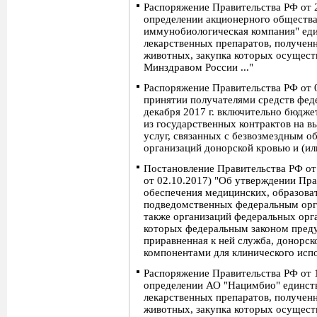
Распоряжение Правительства РФ от 
определении акционерного обществ
иммунобиологическая компания" ед
лекарственных препаратов, полученн
животных, закупка которых осуществ
Минздравом России ..."
Распоряжение Правительства РФ от 
принятии получателями средств фед
декабря 2017 г. включительно бюдже
из государственных контрактов на в
услуг, связанных с безвозмездным 
организаций донорской кровью и (ил
Постановление Правительства РФ от 
от 02.10.2017) "Об утверждении Пра
обеспечения медицинских, образова
подведомственных федеральным орга
также организаций федеральных орга
которых федеральным законом преду
приравненная к ней служба, донорско
компонентами для клинического исп
Распоряжение Правительства РФ от 
определении АО "Нацимбио" единс
лекарственных препаратов, полученн
животных, закупка которых осуществ