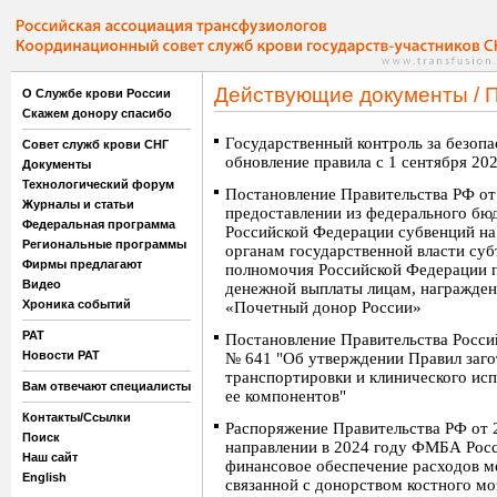
Действующие документы / 
О Службе крови России
Скажем донору спасибо
Государственный контроль за безопа
Совет служб крови СНГ
обновление правила с 1 сентября 202
Документы
Технологический форум
Постановление Правительства РФ от
Журналы и статьи
предоставлении из федерального бю
Федеральная программа
Российской Федерации субвенций на
Региональные программы
органам государственной власти су
Фирмы предлагают
полномочия Российской Федерации 
Видео
денежной выплаты лицам, награжде
Хроника событий
«Почетный донор России»
РАТ
Постановление Правительства Росси
Новости РАТ
№ 641 "Об утверждении Правил заго
транспортировки и клинического исп
Вам отвечают специалисты
ее компонентов"
Контакты/Ссылки
Распоряжение Правительства РФ от 
Поиск
направлении в 2024 году ФМБА Рос
Наш сайт
финансовое обеспечение расходов м
English
связанной с донорством костного мо