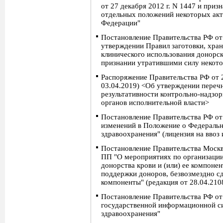
от 27 декабря 2012 г. N 1447 и при
отдельных положений некоторых акт
Федерации"
Постановление Правительства РФ от
утверждении Правил заготовки, хран
клинического использования донорск
признании утратившими силу некото
Распоряжение Правительства РФ от 2
03.04.2019) <Об утверждении переч
результативности контрольно-надзо
органов исполнительной власти>
Постановление Правительства РФ от
изменений в Положение о Федеральн
здравоохранения" (лицензия на ввоз 
Постановление Правительства Москвы
ПП "О мероприятиях по организации
донорства крови и (или) ее компоне
поддержки доноров, безвозмездно сд
компоненты" (редакция от 28.04.210
Постановление Правительства РФ от
государственной информационной си
здравоохранения"