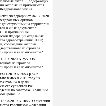
равовых актов ..., содержащих
нии которых не применяются
 Федерального закона
йской Федерации от 04.07.2020
федеральных органов
не действующими на территории
тов и иных документов
СР и признании не
йской Федерации отдельных
тва здравоохранения СССР,
я, соблюдение которых
дарственного контроля за
ой крови и ее компонентов"
 10.03.2020 N 255 "Об
венном контроле за
ой крови и ее компонентов"
09.11.2019 N 2653-р <Об
тавляемых в 2019 году из
ъектов РФ в целях
ельств субъектов РФ,
зделий по заготовке, хранению
ой крови ...>
 15.08.2019 N 1053 "О внесении
льства Российской Федерации