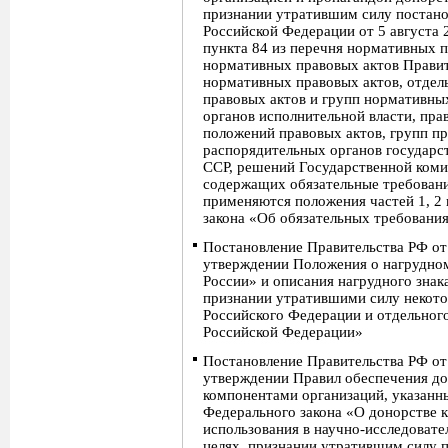
признании утратившим силу постано
Российской Федерации от 5 августа 
пункта 84 из перечня нормативных п
нормативных правовых актов Правит
нормативных правовых актов, отде
правовых актов и групп нормативны
органов исполнительной власти, пра
положений правовых актов, групп п
распорядительных органов государс
ССР, решений Государственной коми
содержащих обязательные требовани
применяются положения частей 1, 2 
закона «Об обязательных требовани
Постановление Правительства РФ от
утверждении Положения о нагрудно
России» и описания нагрудного зна
признании утратившими силу некото
Российского Федерации и отдельног
Российской Федерации»
Постановление Правительства РФ от
утверждении Правил обеспечения дон
компонентами организаций, указанны
Федерального закона «О донорстве к
использования в научно-исследовате
целях, признании утратившим силу 