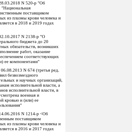
28.03.2018 N 520-р "Об
а "Национальная
инственным поставщиком
ых из плазмы крови человека и
ляется в 2018 и 2019 годах
02.10.2017 N 2138-р "О
ерального бюджета до 20
тных обязательств, возникших
ыполнение работ, оказание
обеспечением соответствующих
и) ее компонентами"
06.08.2013 N 674 (третья ред.
вил безвозмездного
тельных и научных организаций,
нам исполнительной власти, а
нов исполнительной власти, в
смотрена военная и
й кровью и (или) ее
ользования"
14.06.2016 N 1214-р <Об
твенным поставщиком
ых из плазмы крови человека и
ляется в 2016 и 2017 годах