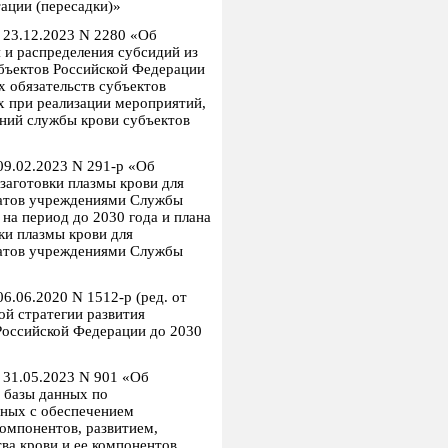
тации (пересадки)»
 23.12.2023 N 2280 «Об
 и распределения субсидий из
бъектов Российской Федерации
х обязательств субъектов
 при реализации мероприятий,
ний службы крови субъектов
09.02.2023 N 291-р «Об
заготовки плазмы крови для
ратов учреждениями Службы
на период до 2030 года и плана
ки плазмы крови для
ратов учреждениями Службы
6.06.2020 N 1512-р (ред. от
ой стратегии развития
оссийской Федерации до 2030
 31.05.2023 N 901 «Об
 базы данных по
нных с обеспечением
компонентов, развитием,
ва крови и ее компонентов,