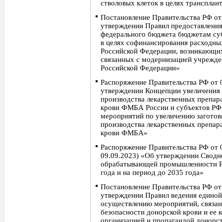
стволовых клеток в целях трансплан
Постановление Правительства РФ от
утверждении Правил предоставления
федерального бюджета бюджетам су
в целях софинансирования расходны
Российской Федерации, возникающих
связанных с модернизацией учрежде
Российской Федерации»
Распоряжение Правительства РФ от 
утверждении Концепции увеличения 
производства лекарственных препа
крови ФМБА России и субъектов РФ 
мероприятий по увеличению заготов
производства лекарственных препа
крови ФМБА»
Распоряжение Правительства РФ от 0
09.09.2023) «Об утверждении Сводн
обрабатывающей промышленности Р
года и на период до 2035 года»
Постановление Правительства РФ от
утверждении Правил ведения единой
осуществлению мероприятий, связа
безопасности донорской крови и ее 
организацией и пропагандой донорст