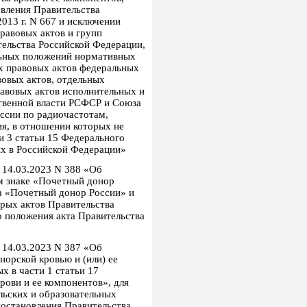
вления Правительства
2013 г. N 667 и исключении
равовых актов и групп
ельства Российской Федерации,
льных положений нормативных
х правовых актов федеральных
вовых актов, отдельных
равовых актов исполнительных и
твенной власти РСФСР и Союза
ссии по радиочастотам,
я, в отношении которых не
и 3 статьи 15 Федерального
ях в Российской Федерации»
 14.03.2023 N 388 «Об
м знаке «Почетный донор
ка «Почетный донор России» и
рых актов Правительства
о положения акта Правительства
 14.03.2023 N 387 «Об
орской кровью и (или) ее
х в части 1 статьи 17
рови и ее компонентов», для
льских и образовательных
постановления Правительства