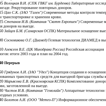
05
Волоцкая В.И. (СПК ГВКГ им. Бурденко)
Лабораторные исслед
игаде. Рекрутирование повторных доноров.
15
Цао С.К. (ЗАО "Гален")
Современные методы контроля темпе
 транспортировке и хранении крови.
25
Степанов И.В. (Компания "Скотт Европиен")
Современные м
я доноров на выезде.
50
Зайцев Б.М. (Самарская ОСПК)
Материальное оснащение вые
00
Сосновикова О.Г. (Диамед)
Гелевая технология ДИАМЕД в вы
10
Алексеев В.Е. (ЦК Минздрава России)
Российская ассоциация
огов: итоги 2003 года и план на 2004 год.
40
Перерыв
50
Грядунов А.И. (ЗАО "Удел")
Концепция создания и оснащения
рованных транспортных средств для выездной бригады службы к
20
Марьясова Е.В. (Красноярская КСПК)
Комплектование доноро
ови, заготовленной на выезде.
30
Чистов И.В. (Компания "Гемолайн")
Аппаратные технологии 
ездных условиях.
40
Болотов А.И. (ООО "Метео-П")
Информационное обеспечени