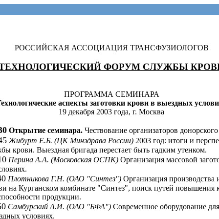
РОССИЙСКАЯ АССОЦИАЦИЯ ТРАНСФУЗИОЛОГОВ
ТЕХНОЛОГИЧЕСКИЙ ФОРУМ СЛУЖБЫ КРОВ
ПРОГРАММА СЕМИНАРА
ехнологические аспекты заготовки крови в выездных услов
19 декабря 2003 года, г. Москва
30
Открытие семинара.
Чествование организаторов донорского
45
Жибурт Е.Б. (ЦК Минздрава России)
2003 год: итоги и персп
бы крови. Выездная бригада перестает быть гадким утенком.
10
Перина А.А. (Московская ОСПК)
Организация массовой загот
словиях.
40
Плотникова Г.Н. (ОАО "Синтез")
Организация производства 
и на Курганском комбинате "Синтез", поиск путей повышения к
способности продукции.
50
Самбурский А.И. (ОАО "БФА")
Современное оборудование для
здных условиях.