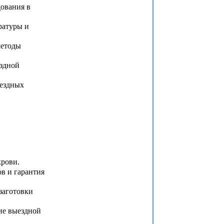
ования в
ратуры и
етоды
здной
ездных
рови.
в и гарантия
заготовки
е выездной