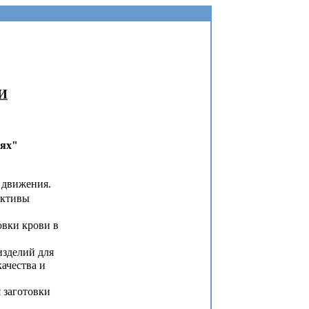
И
иях"
 движения.
ективы
овки крови в
изделий для
ачества и
 заготовки