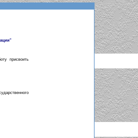
ации"
оту присвоить
ударственного