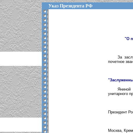
Указ Президента РФ
"О 
За засл
почетное зва
"Заслуженны
Яниной 
унитарного п
Президент Р
Москва, Кре