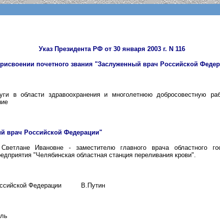
Указ Президента РФ от 30 января 2003 г. N 116
присвоении почетного звания "Заслуженный врач Российской Федер
уги в области здравоохранения и многолетнюю добросовестную раб
ние
й врач Российской Федерации"
Светлане Ивановне - заместителю главного врача областного гос
редприятия "Челябинская областная станция переливания крови".
оссийской Федерации
В.Путин
мль