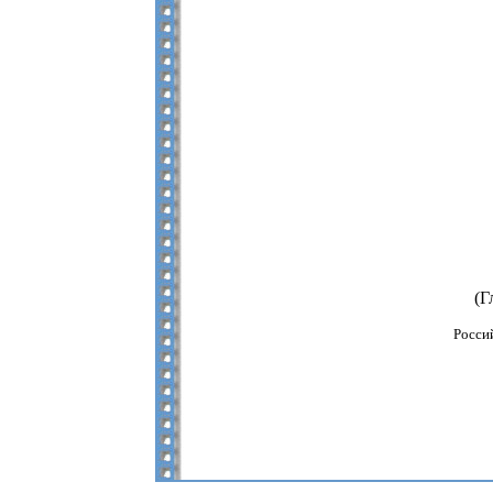
(Г
Росси