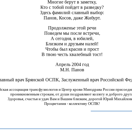
Многие берут в заметку,
Кто с тобой пойдет в разведку?
Здесь фамилий славный выбор:
Панов, Косов, даже Жибурт.
Продолженье этой речи
Поведем мы после встречи,
А сегодня, в юбилей,
Близким и друзьям налей!
Чтобы был красив и прост
В твою честь хвалебный тост!
Апрель 2004 год
М.Н. Панов
лавный врач Брянской ОСПК, Заслуженный врач Российской Фе
йская ассоциация трансфузиологов и Центр крови Минздрава России присоеди
проникновенным строкам, от души поздравляют коллегу и доброго друг
Здоровья, счастья и удач Вам и Вашим близким, дорогой Юрий Михайлов
Процветания - коллективу ОСПК!