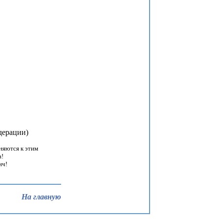
дерации)
няются к этим
а!
ич!
На главную