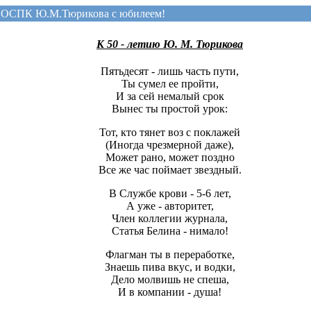
 ОСПК Ю.М.Тюрикова с юбилеем!
К 50 - летию Ю. М. Тюрикова
Пятьдесят - лишь часть пути,
Ты сумел ее пройти,
И за сей немалый срок
Вынес ты простой урок:
Тот, кто тянет воз с поклажей
(Иногда чрезмерной даже),
Может рано, может поздно
Все же час поймает звездный.
В Службе крови - 5-6 лет,
А уже - авторитет,
Член коллегии журнала,
Статья Белина - нимало!
Флагман ты в переработке,
Знаешь пива вкус, и водки,
Дело молвишь не спеша,
И в компании - душа!