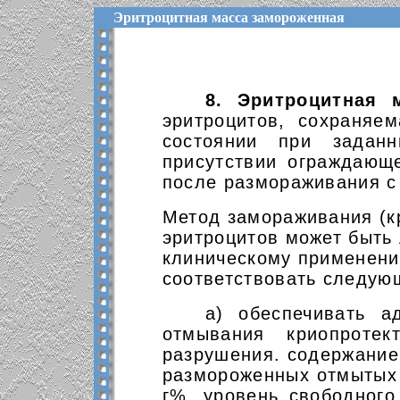
Эритроцитная масса замороженная
8. Эритроцитная 
эритроцитов, сохраняе
состоянии при задан
присутствии ограждающе
после размораживания 
Метод замораживания (к
эритроцитов может быть
клиническому применени
соответствовать следую
а) обеспечивать а
отмывания криопротек
разрушения. содержание 
размороженных отмытых 
г%, уровень свободного