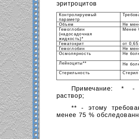
эритроцитов
Контролируемый
Требов
параметр
Объем
Не мен
Гемоглобин
Менее 
(надосадочная
жидкость)*
Гематокрит
от 0,65
Гемоглобин
Не мен
Осмолярность
Не бол
Лейкоциты**
Не бол
Стерильность
Стерил
Примечание: * -
раствор;
** - этому требов
менее 75 % обследованн