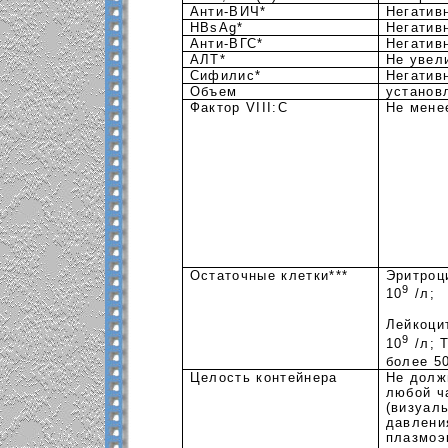
Анти-ВИЧ*
Негатив
HBsAg*
Негатив
Анти-ВГС*
Негатив
АЛТ*
Не увел
Сифилис*
Негатив
Объем
установ
Фактор
VIII:С
Не мене
Остаточные клетки***
Эритроц
9
10
/л;
Лейкоци
9
10
/л; 
более 5
Целость контейнера
Не долж
любой ч
(визуал
давлени
плазмоэ