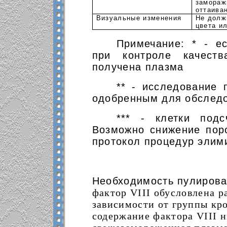
замораж
оттаива
Визуальные изменения
Не долж
цвета и
Примечание: * - е
при контроле качеств
получена плазма
** - исследование 
одобренным для обслед
*** - клетки подс
Возможно снижение пор
протокол процедур элим
Необходимость пулирова
фактор
VIII обусловлена р
зависимости от группы кро
содержание
фактора
VIII 