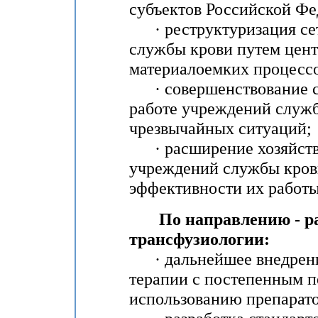
субъектов Российской Фе
· реструктуризация сет
службы крови путем цент
материалоемких процессо
· совершенствование си
работе учреждений служб
чрезвычайных ситуаций;
· расширение хозяйств
учреждений службы кров
эффективности их работы
По направлению - ра
трансфузиологии:
· дальнейшее внедрени
терапии с постепенным 
использованию препарато