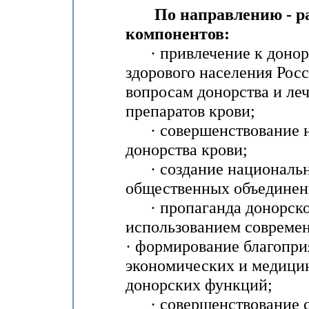
По направлению - разв
компонентов:
· привлечение к донорс
здорового населения Рос
вопросам донорства и ле
препаратов крови;
· совершенствование н
донорства крови;
· создание национальн
общественных объединен
· пропаганда донорског
использованием совреме
· формирование благопри
экономических и медицин
донорских функций;
· совершенствование с