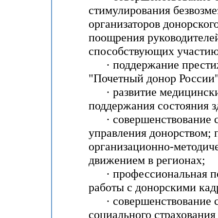
стимулирования безвозме
организаторов донорского
поощрения руководителей
способствующих участию 
· поддержание престиж
"Почетный донор России"
· развитие медицинских
поддержания состояния з
· совершенствование ст
управления донорством; 
организационно-методиче
движением в регионах;
· профессиональная под
работы с донорскими кад
· совершенствование с
социального страхования 