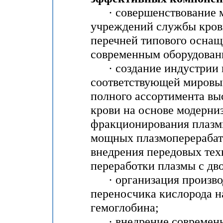
· совершенствование ма
учреждений службы кров
перечней типового осна
современным оборудован
· создание индустрии п
соответствующей мировым
полного ассортимента вы
крови на основе модерн
фракционирования плазм
мощных плазмоперерабат
внедрения передовых тех
переработки плазмы с дв
· организация производ
переносчика кислорода 
гемоглобина;
· внедрение современны