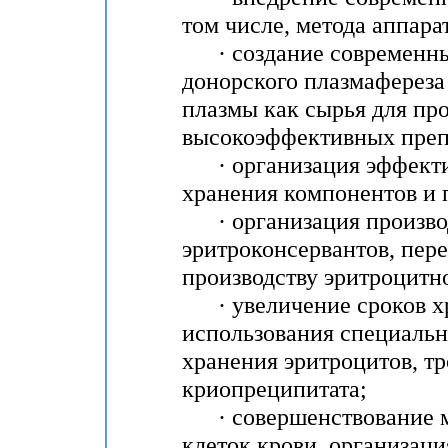
том числе, метода аппара
· создание современных
донорского плазмафереза
плазмы как сырья для пр
высокоэффективных преп
· организация эффектив
хранения компонентов и 
· организация производ
эритроконсервантов, пере
производству эритроцитно
· увеличение сроков хр
использования специальн
хранения эритроцитов, т
криопреципитата;
· совершенствование м
клеток крови, организаци