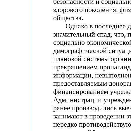
безопасности и социальн
здорового поколения, физ
общества.
Однако в последнее дес
значительный спад, что, 
социально-экономической
демографической ситуац
плановой системы органи
прекращением пропаганды
информации, невыполнени
предоставляемым донора
финансированием учрежд
Администрации учрежден
ранее производились выез
занимают в проведении э
нередко противодействую