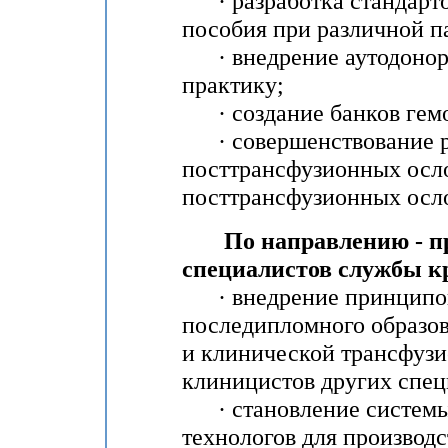
· разработка стандарто
пособия при различной п
· внедрение аутодонор
практику;
· создание банков гемо
· совершенствование р
посттрансфузионных осл
посттрансфузионных осл
По направлению - про
специалистов службы к
· внедрение принципов 
последипломного образов
и клинической трансфузи
клиницистов других спец
· становление системы 
технологов для производс