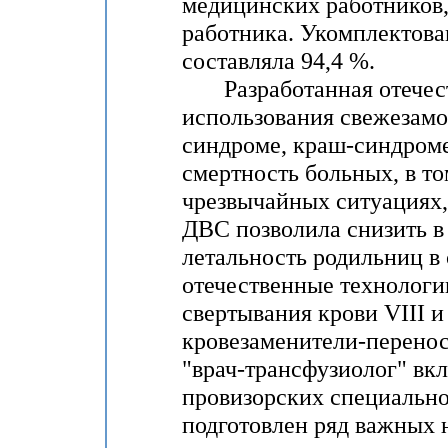
медицинских работников,
работника. Укомплектован
составляла 94,4 %.
Разработанная отечест
использования свежезам
синдроме, краш-синдроме
смертность больных, в то
чрезвычайных ситуациях,
ДВС позволила снизить в
летальность родильниц в
отечественные технологи
свертывания крови VIII и
кровезаменители-перенос
"врач-трансфузиолог" вк
провизорских специальн
подготовлен ряд важных