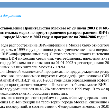
з документа
становление Правительства Москвы от 29 июля 2003 г. N 60
нительных мерах по предотвращению распространения ВИЧ-
городе Москве в 2003 году и программе на 2004-2006 годы"
да распространение ВИЧ-инфекции в Москве было относител
однако, в 1999 году произошло резкое увеличение числа впервы
 ВИЧ-инфицированных лиц. С этого времени начался интенсив
нения ВИЧ-инфекции среди лиц, употребляющих наркотики внут
города Москвы по состоянию на 01.01.2003 зарегистрировано 2
нных, из них жителей Москвы - 17694.
 Целевой комплексной программы по предупреждению распр
олевания, передаваемого вирусом иммунодефицита человека (ВИ
 АнтиВИЧ/СПИД" на 2001-2003 годы дала определенный эффект
ю распространения эпидемии. Показатель заболеваемости ВИЧ-
02 году уменьшился на 43,7% относительно 1999 года. В то же в
инфицированных продолжает нарастать.
мплексного решения проблем по дальнейшему сдерживанию
нения ВИЧ-инфекции на территории города Москвы, снижению 
их последствий, в соответствии с Федеральным законом от 30.0