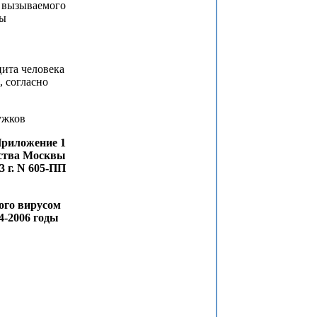
 вызываемого
вы
ита человека
 согласно
ов
риложение 1
ства Москвы
3 г. N 605-ПП
ого вирусом
-2006 годы