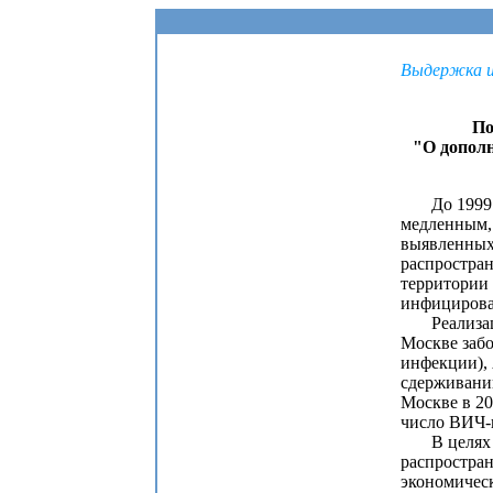
Выдержка и
По
"О допол
До 1999 го
медленным, 
выявленных
распростра
территории 
инфицирова
Реализация
Москве заб
инфекции),
сдерживани
Москве в 20
число ВИЧ-
В целях ко
распростра
экономическ