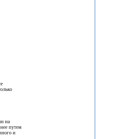
се
олько
и на
нее путем
нного и