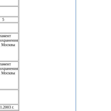
5
тамент
оохранения
а Москвы
тамент
оохранения
а Москвы
.2003 г.