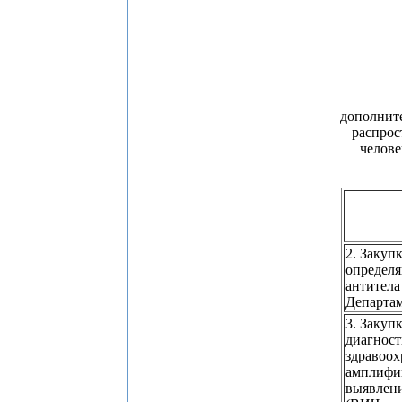
дополнит
распрос
челов
2. Закуп
определ
антитела
Департам
3. Закуп
диагност
здравоох
амплифи
выявлени