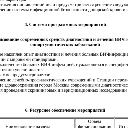
ения поставленной цели предусматривается решение следующ
ние системы инфекционной безопасности донорской крови и 
4. Система программных мероприятий
ользование современных средств диагностики и лечения ВИЧ-
оппортунистических заболеваний
акоплен опыт диагностики и лечения больных ВИЧинфекци
вии с мировыми стандартами.
личество больных ВИЧ-инфекцией, нуждающихся в специфич
тоянно увеличивается.
ме предусматривается:
ние лечебно-профилактических учреждений и Станции перели
та здравоохранения города Москвы современными диагностичес
ля проведения скрининговых и верификационных исследований
6. Ресурсное обеспечение мероприятий
Объем
Наименование раздела
финансирования
Исп