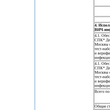
4. Испол
ВИЧ-инф
4.1. Об
СПК* Деп
Москвы 
тест-наб
и вериф
инфекц
4.1. Об
СПК* Деп
Москвы 
тест-наб
и вериф
инфекц
Всего по
Общая ст