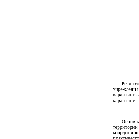
Реализуетс
учреждения
карантиниз
карантинизи
Основная ц
территории
координиро
практическо