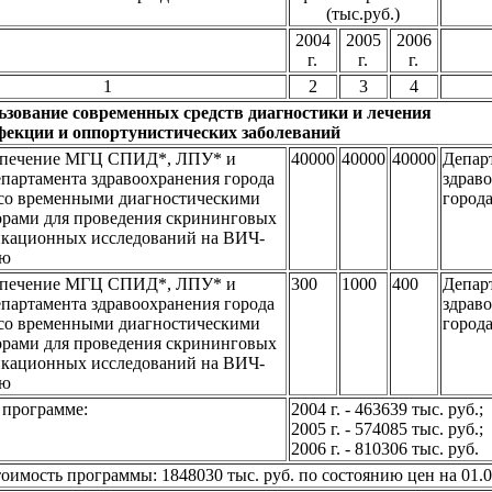
(тыс.руб.)
2004
2005
2006
г.
г.
г.
1
2
3
4
ьзование современных средств диагностики и лечения
екции и оппортунистических заболеваний
еспечение МГЦ СПИД*, ЛПУ* и
40000
40000
40000
Депар
артамента здравоохранения города
здрав
со временными диагностическими
город
орами для проведения скрининговых
икационных исследований на ВИЧ-
ию
еспечение МГЦ СПИД*, ЛПУ* и
300
1000
400
Депар
артамента здравоохранения города
здрав
со временными диагностическими
город
орами для проведения скрининговых
икационных исследований на ВИЧ-
ию
 программе:
2004 г. - 463639 тыс. руб.;
2005 г. - 574085 тыс. руб.;
2006 г. - 810306 тыс. руб.
оимость программы: 1848030 тыс. руб. по состоянию цен на 01.01