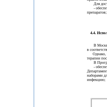
Для достиж
- обеспече
препаратов;
4.4. Исп
В Москве н
в соответст
Однако, ко
терапии пос
В Програм
- обеспече
Департамен
наборами д
инфекцию;