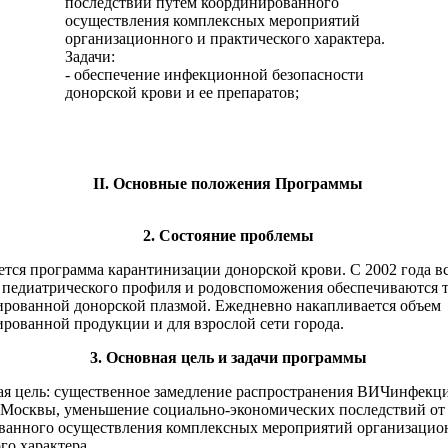
последствий путем координированного
осуществления комплексных мероприятий
организационного и практического характера.
Задачи:
- обеспечение инфекционной безопасности
донорской крови и ее препаратов;
II. Основные положения Программы
2. Состояние проблемы
я программа карантинизации донорской крови. С 2002 года в
 педиатрического профиля и родовспоможения обеспечиваются т
ированной донорской плазмой. Ежедневно накапливается объем
рованной продукции и для взрослой сети города.
3. Основная цель и задачи программы
ель: существенное замедление распространения ВИЧинфекци
 Москвы, уменьшение социально-экономических последствий от 
ванного осуществления комплексных мероприятий организацио
го характера.