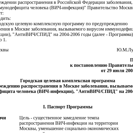
еждении распространения в Российской Федерации заболевания,
мунодефицита человека (ВИЧ-инфекция)" Правительство Моск
т:
ить:
скую целевую комплексную программу по предупреждению
нения в Москве заболевания, вызываемого вирусом иммунодефиц
ции), "АнтиВИЧ/СПИД" на 2004-2006 годы (далее - Программа),
 1.
 Москвы Ю.М.Лужк
П
к постановлению Правитель
от 29 июля 200
Городская целевая комплексная программа
реждению распространения в Москве заболевания, вызываем
фицита человека (ВИЧ-инфекции), "АнтиВИЧ/СПИД" на 2004
I. Паспорт Программы
ачи
Цель - существенное замедление темпа
распространения ВИЧ-инфекции на территории
Москвы, уменьшение социально-экономических