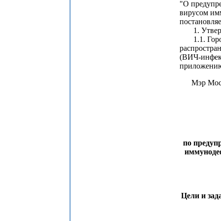
"О предупр
вирусом им
постановляе
1. Утверд
1.1. Город
распростра
(ВИЧ-инфек
приложению
Мэр
по предуп
иммуноде
Цели и зад