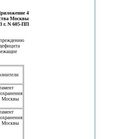
риложение 4
ства Москвы
3 г. N 605-ПП
упреждению
одефицита
лежащие
олнители
тамент
оохранения
а Москвы
тамент
оохранения
а Москвы