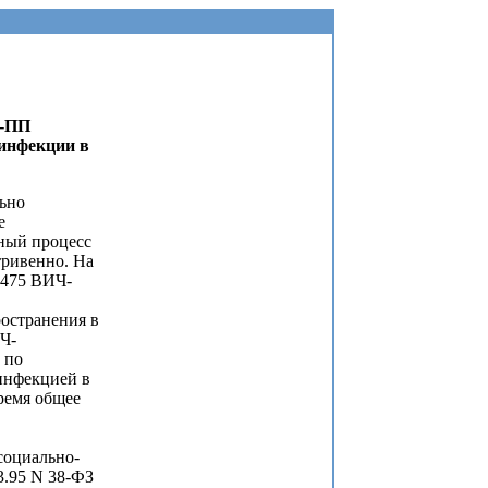
5-ПП
инфекции в
ьно
е
ный процесс
ривенно. На
0475 ВИЧ-
остранения в
Ч-
 по
инфекцией в
ремя общее
социально-
3.95 N 38-ФЗ