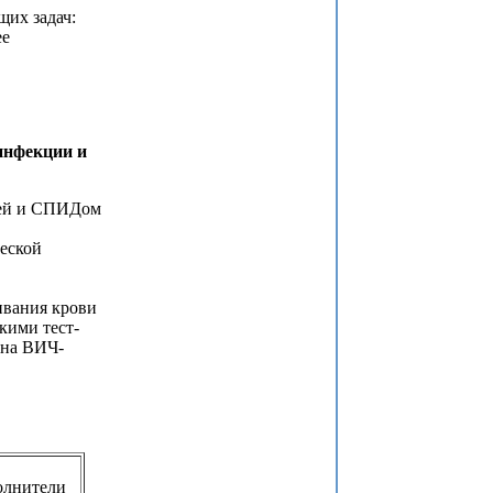
их задач:
ее
инфекции и
ей и СПИДом
еской
вания крови
кими тест-
 на ВИЧ-
олнители