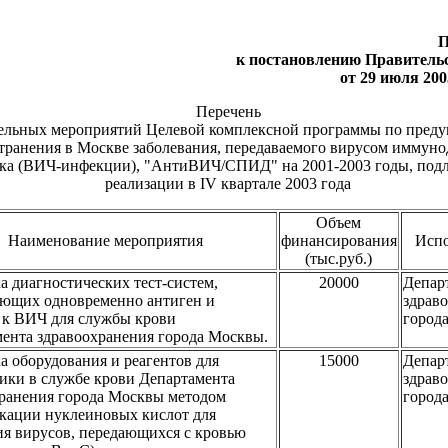
П
к постановлению Правитель
от 29 июля 200
Перечень
ельных мероприятий Целевой комплексной программы по пред
транения в Москве заболевания, передаваемого вирусом иммун
ека (ВИЧ-инфекции), "АнтиВИЧ/СПИД" на 2001-2003 годы, под
реализации в IV квартале 2003 года
Объем
Наименование мероприятия
финансирования
Исп
(тыс.руб.)
ка диагностических тест-систем,
20000
Депар
яющих одновременно антиген и
здрав
 к ВИЧ для службы крови
город
ента здравоохранения города Москвы.
ка оборудования и реагентов для
15000
Депар
ики в службе крови Департамента
здрав
ранения города Москвы методом
город
кации нуклеиновых кислот для
я вирусов, передающихся с кровью