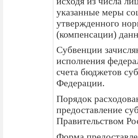
исходя из числа ли
указанные меры со
утвержденного нор
(компенсации) данн
Субвенции зачисля
исполнения федера
счета бюджетов су
Федерации.
Порядок расходован
предоставление су
Правительством Ро
Форма предоставле