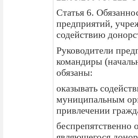
Статья 6. Обязанн
предприятий, учре
содействию донорс
Руководители пред
командиры (началь
обязаны:
оказывать содейст
муниципальным орг
привлечении гражд
беспрепятственно о
являющегося донор