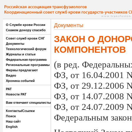
Документы
О Службе крови России
Скажем донору спасибо
ЗАКОН О ДОНОР
Совет служб крови СНГ
Документы
КОМПОНЕНТОВ
Технологический форум
Журналы и статьи
Федеральная программа
(в ред. Федеральны
Региональные программы
Фирмы предлагают
ФЗ, от 16.04.2001 N
Видео
Хроника событий
ФЗ, от 29.12.2006 N
РАТ
ФЗ, от 14.07.2008 N
Новости РАТ
Вам отвечают специалисты
ФЗ, от 24.07.2009 
Контакты/Ссылки
Федеральным закон
Поиск
Наш сайт
English