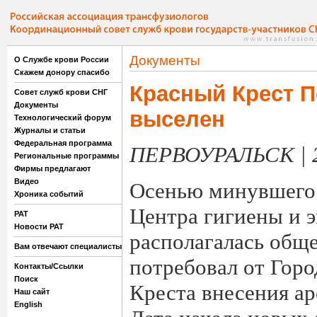
Документы
О Службе крови России
Скажем донору спасибо
Красный Крест П
Совет служб крови СНГ
Документы
выселен
Технологический форум
Журналы и статьи
Федеральная программа
ПЕРВОУРАЛЬСК | 2
Региональные программы
Фирмы предлагают
Видео
Осенью минувшего 
Хроника событий
Центра гигиены и э
РАТ
Новости РАТ
располагалась обще
Вам отвечают специалисты
потребовал от Горо
Контакты/Ссылки
Поиск
Креста внесения ар
Наш сайт
English