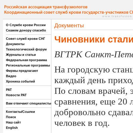
Документы
О Службе крови России
Скажем донору спасибо
Чиновники стал
Совет служб крови СНГ
Документы
Технологический форум
ВГТРК Санкт-Пете
Журналы и статьи
Федеральная программа
Региональные программы
На городскую стан
Фирмы предлагают
Видео
каждый день прихо
Хроника событий
По словам врачей, 
РАТ
Новости РАТ
сравнения, еще 20 
Вам отвечают специалисты
добровольно сдава
Контакты/Ссылки
Поиск
человек в год.
Наш сайт
English