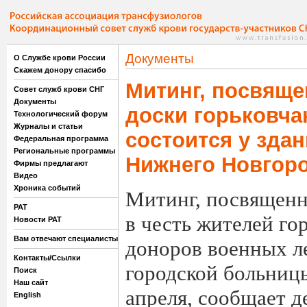
Документы
О Службе крови России
Скажем донору спасибо
Митинг, посвящ
Совет служб крови СНГ
Документы
доски горьковча
Технологический форум
Журналы и статьи
состоится у зда
Федеральная программа
Региональные программы
Нижнего Новгор
Фирмы предлагают
Видео
Хроника событий
Митинг, посвящен
РАТ
в честь жителей го
Новости РАТ
Вам отвечают специалисты
доноров военных ле
Контакты/Ссылки
городской больницы
Поиск
Наш сайт
апреля, сообщает д
English