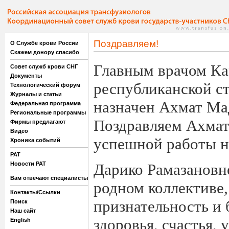
Поздравляем!
О Службе крови России
Скажем донору спасибо
Главным врачом Ка
Совет служб крови СНГ
Документы
республиканской с
Технологический форум
Журналы и статьи
назначен Ахмат Ма
Федеральная программа
Региональные программы
Поздравляем Ахмат
Фирмы предлагают
Видео
успешной работы н
Хроника событий
РАТ
Новости РАТ
Дарико Рамазановне
Вам отвечают специалисты
родном коллективе
Контакты/Ссылки
признательность и 
Поиск
Наш сайт
здоровья, счастья, 
English