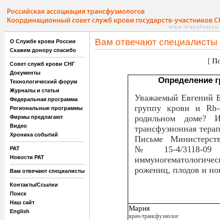
Вам отвечают специалисты
О Службе крови России
Скажем донору спасибо
[
По
Совет служб крови СНГ
Документы
Определение 
Технологический форум
Журналы и статьи
Уважаемый Евгений Б
Федеральная программа
группу крови и Rh-
Региональные программы
родильном доме? И
Фирмы предлагают
Видео
трансфузионная терапи
Хроника событий
Письме Министерств
№15-4/3118-0
РАТ
Новости РАТ
иммуногематологиче
рожениц, плодов и но
Вам отвечают специалисты
Контакты/Ссылки
Поиск
Наш сайт
Мария
English
врач-трансфузиолог