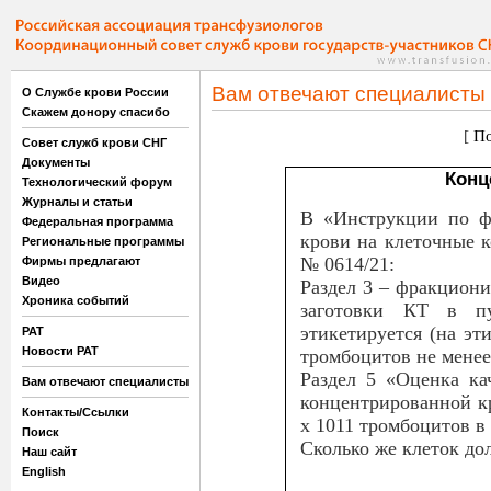
Вам отвечают специалисты
О Службе крови России
Скажем донору спасибо
[
По
Совет служб крови СНГ
Документы
Конц
Технологический форум
Журналы и статьи
В «Инструкции по ф
Федеральная программа
крови на клеточные к
Региональные программы
№ 0614/21:
Фирмы предлагают
Видео
Раздел 3 – фракцион
Хроника событий
заготовки КТ в п
этикетируется (на эт
РАТ
Новости РАТ
тромбоцитов не менее 
Раздел 5 «Оценка ка
Вам отвечают специалисты
концентрированной кр
Контакты/Ссылки
х 1011 тромбоцитов в 
Поиск
Сколько же клеток до
Наш сайт
English