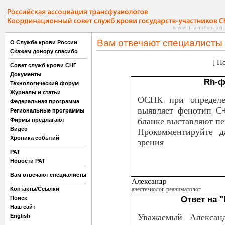
Вам отвечают специалисты
О Службе крови России
Скажем донору спасибо
[
По
Совет служб крови СНГ
Документы
Rh-ф
Технологический форум
Журналы и статьи
ОСПК при определ
Федеральная программа
выявляет фенотип С
Региональные программы
бланке выставляют пе
Фирмы предлагают
Видео
Прокомментируйте 
Хроника событий
зрения
РАТ
Новости РАТ
Вам отвечают специалисты
Александр
Контакты/Ссылки
анестезиолог-реаниматолог
Поиск
Ответ на 
Наш сайт
Уважаемый Александ
English