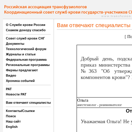
Вам отвечают специалисты
О Службе крови России
Скажем донору спасибо
[
По
Совет служб крови СНГ
Документы
Технологический форум
Журналы и статьи
Добрый день, подск
Федеральная программа
приказ министерства 
Региональные программы
№363 "Об утвержд
Фирмы предлагают
Видео
компонентов крови"? 
Хроника событий
РАТ
Новости РАТ
Ольга
Вам отвечают специалисты
анестезиолог - реанмиматолог
От
Контакты/Ссылки
Поиск
Уважаемая Ольга! Не 
Наш сайт
English