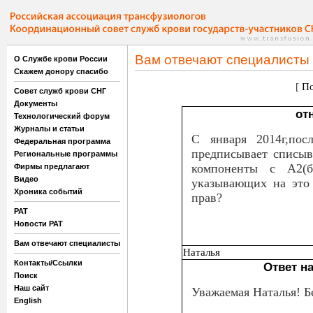
Вам отвечают специалисты
О Службе крови России
Скажем донору спасибо
[
По
Совет служб крови СНГ
Документы
от
Технологический форум
Журналы и статьи
С января 2014г,посл
Федеральная программа
предписывает списыв
Региональные программы
компоненты с А2(
Фирмы предлагают
Видео
указывающих на это 
Хроника событий
прав?
РАТ
Новости РАТ
Вам отвечают специалисты
Наталья
Контакты/Ссылки
Ответ н
Поиск
Наш сайт
Уважаемая Наталья! Бе
English