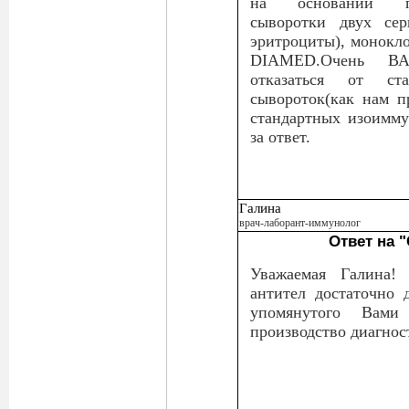
на основании пер
сыворотки двух се
эритроциты), монокло
DIAMED.Очень В
отказаться от ста
сывороток(как нам п
стандартных изоимму
за ответ.
Галина
врач-лаборант-иммунолог
Ответ на 
Уважаемая Галина!
антител достаточно 
упомянутого Вами
производство диагнос