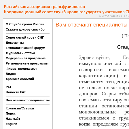
Вам отвечают специалисты
О Службе крови России
Скажем донору спасибо
[
По
Совет служб крови СНГ
Документы
Стан
Технологический форум
Журналы и статьи
Здравствуйте, Е
Федеральная программа
иммунологической л
Региональные программы
сыворотки изогема
Фирмы предлагают
Видео
карантинизацию) и
Хроника событий
отмечается тенденци
не только после кар
РАТ
Новости РАТ
доноров. Сырья отби
изогемагглютинирующ
Вам отвечают специалисты
станции остановит
Контакты/Ссылки
моноклональные р
Поиск
сталкиваемся с тру
Наш сайт
когда определяем гру
English