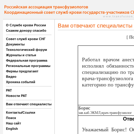
Вам отвечают специалисты
О Службе крови России
Скажем донору спасибо
[
По
Совет служб крови СНГ
Документы
Технологический форум
Журналы и статьи
Работал врачом анес
Федеральная программа
исполнял обязанност
Региональные программы
специализацию по тр
Фирмы предлагают
Видео
врача-трансфузиолог
Хроника событий
категорию по трансфу
РАТ
Новости РАТ
Вам отвечают специалисты
Борис
Контакты/Ссылки
зав.каб.ЭКМЛ,врач-трансфузиолог
Поиск
Отве
Наш сайт
Уважаемый Борис! О
English