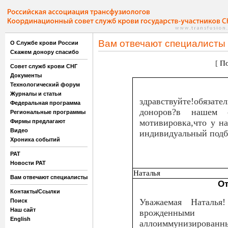
Вам отвечают специалисты
О Службе крови России
Скажем донору спасибо
[
По
Совет служб крови СНГ
Документы
Технологический форум
Журналы и статьи
здравствуйте!обязат
Федеральная программа
доноров?в нашем 
Региональные программы
мотивировка,что у на
Фирмы предлагают
Видео
индивидуальный подб
Хроника событий
РАТ
Новости РАТ
Наталья
Вам отвечают специалисты
От
Контакты/Ссылки
Уважаемая Наталь
Поиск
Наш сайт
врожденными
English
аллоиммунизированн