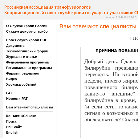
Вам отвечают специалисты
О Службе крови России
Скажем донору спасибо
[
По
Совет служб крови СНГ
Документы
причина повыше
Технологический форум
Журналы и статьи
Добрый день. Сдавал
Федеральная программа
билирубин превыша
Региональные программы
пересдать. На второ
Фирмы предлагают
Видео
недели, ничего жирно
Хроника событий
повышенного билиру
какие-то "внешние"
РАТ
Новости РАТ
билирубина в крови,
(и если есть, то каки
Вам отвечают специалисты
сигнал о возможных 
Контакты/Ссылки
обследоваться? Спаси
Поиск
Наш сайт
English