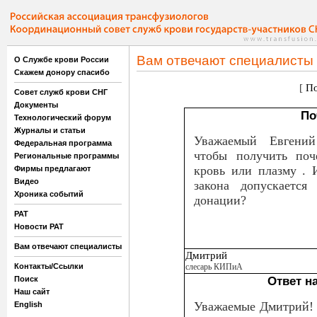
Вам отвечают специалисты
О Службе крови России
Скажем донору спасибо
[
По
Совет служб крови СНГ
Документы
По
Технологический форум
Журналы и статьи
Уважаемый Евгений
Федеральная программа
чтобы получить поч
Региональные программы
кровь или плазму . 
Фирмы предлагают
Видео
закона допускается
Хроника событий
донации?
РАТ
Новости РАТ
Вам отвечают специалисты
Дмитрий
Контакты/Ссылки
слесарь КИПиА
Поиск
Ответ н
Наш сайт
Уважаемые Дмитрий! С
English