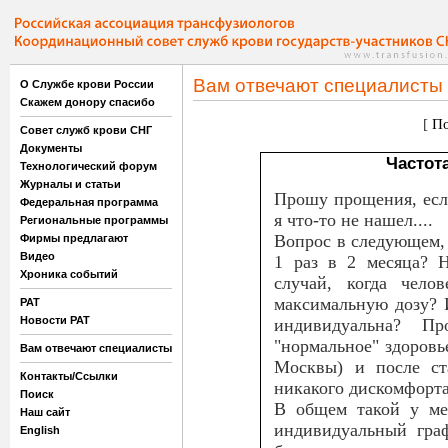
Вам отвечают специалисты
О Службе крови России
Скажем донору спасибо
[
По
Совет служб крови СНГ
Документы
Частот
Технологический форум
Журналы и статьи
Прошу прощения, есл
Федеральная программа
я что-то не нашел....
Региональные программы
Вопрос в следующем, 
Фирмы предлагают
Видео
1 раз в 2 месяца? 
Хроника событий
случай, когда чело
максимальную дозу? 
РАТ
Новости РАТ
индивидуальна? П
"нормальное" здоровье
Вам отвечают специалисты
Москвы) и после ст
Контакты/Ссылки
никакого дискомфорта
Поиск
В общем такой у ме
Наш сайт
индивидуальный граф
English