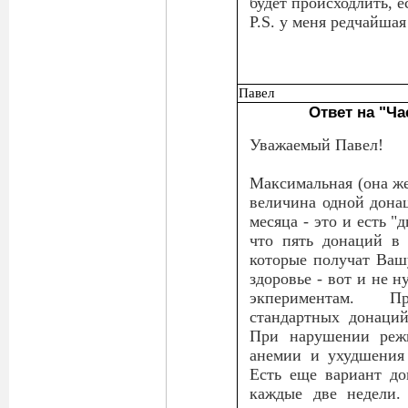
будет происходлить, е
P.S. у меня редчайшая
Павел
Ответ на "Ча
Уважаемый Павел!
Максимальная (она же 
величина одной дона
месяца - это и есть "
что пять донаций в 
которые получат Ваш
здоровье - вот и не 
экпериментам. П
стандартных донаций
При нарушении режи
анемии и ухудшения 
Есть еще вариант д
каждые две недели.