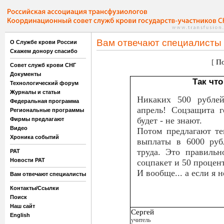
Вам отвечают специалисты
О Службе крови России
Скажем донору спасибо
[
По
Совет служб крови СНГ
Документы
Так что
Технологический форум
Журналы и статьи
Никаких 500 рублей
Федеральная программа
апрель! Соцзащита г
Региональные программы
будет - не знают.
Фирмы предлагают
Видео
Потом предлагают те
Хроника событий
выплаты в 6000 руб
труда. Это правильн
РАТ
Новости РАТ
соцпакет и 50 процен
И вообще... а если я 
Вам отвечают специалисты
Контакты/Ссылки
Поиск
Наш сайт
Сергей
English
учитель