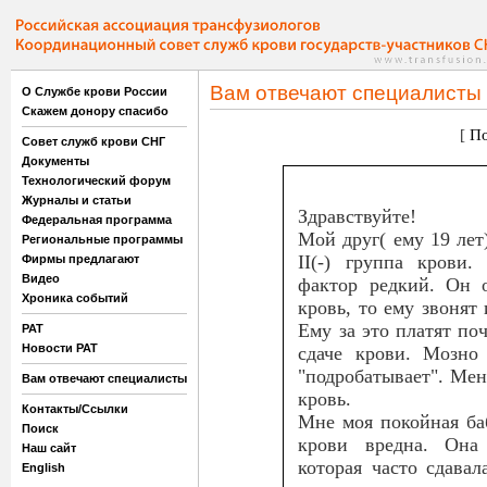
Вам отвечают специалисты
О Службе крови России
Скажем донору спасибо
[
По
Совет служб крови СНГ
Документы
Технологический форум
Журналы и статьи
Здравствуйте!
Федеральная программа
Мой друг( ему 19 лет)
Региональные программы
II(-) группа крови.
Фирмы предлагают
Видео
фактор редкий. Он о
Хроника событий
кровь, то ему звонят 
Ему за это платят по
РАТ
Новости РАТ
сдаче крови. Мозно 
"подробатывает". Меня
Вам отвечают специалисты
кровь.
Контакты/Ссылки
Мне моя покойная баб
Поиск
крови вредна. Она
Наш сайт
которая часто сдава
English