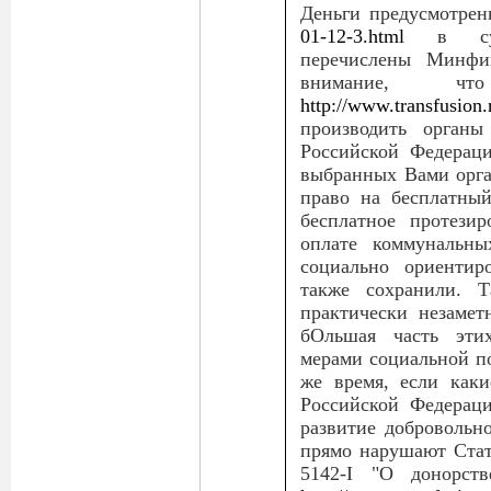
Деньги предусмотре
01-12-3.html
в субъ
перечислены Минфин
внимание, ч
http://www.transfusion
производить органы
Российской Федераци
выбранных Вами орга
право на бесплатный
бесплатное протези
оплате коммунальны
социально ориентир
также сохранили. Т
практически незамет
бОльшая часть этих
мерами социальной п
же время, если каки
Российской Федерац
развитие добровольно
прямо нарушают Стат
5142-I "О донорст