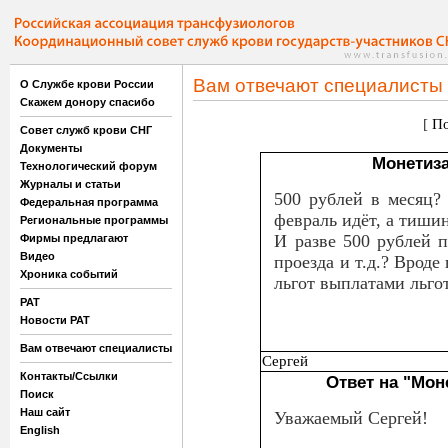
Вам отвечают специалисты
О Службе крови России
Скажем донору спасибо
[
По
Совет служб крови СНГ
Документы
Монетиз
Технологический форум
Журналы и статьи
500 рублей в месяц?
Федеральная программа
февраль идёт, а тишин
Региональные программы
И разве 500 рублей 
Фирмы предлагают
Видео
проезда и т.д.? Вроде
Хроника событий
льгот выплатами льго
РАТ
Новости РАТ
Вам отвечают специалисты
Сергей
Контакты/Ссылки
Ответ на "Мо
Поиск
Наш сайт
Уважаемый Сергей!
English