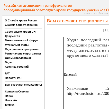
Вам отвечают специалисты
О Службе крови России
Скажем донору спасибо
[
По
Совет служб крови СНГ
Документы
Ходил последний раз
Технологический форум
последний раз,потом 
Журналы и статьи
Федеральная программа
месту жительства на 
Региональные программы
другое место сдавать?
Фирмы предлагают
Видео
Хроника событий
РАТ
Евгений
Новости РАТ
Вам отвечают специалисты
Уважаемый Е
Контакты/Ссылки
http://transfusion.ru/2
Поиск
Наш сайт
English