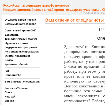
Вам отвечают специалисты
О Службе крови России
Скажем донору спасибо
[
По
Совет служб крови СНГ
Документы
Опл
Технологический форум
Журналы и статьи
Здравствуйте Евген
Федеральная программа
донором, т.е. постоя
Региональные программы
на сдачу крови, я о
Фирмы предлагают
Видео
работе, т.к. у нас пр
Хроника событий
3 часа по времени. 
работу, при этом у м
РАТ
Новости РАТ
кровь или ее компо
использую по своем
Вам отвечают специалисты
Вопрос собственно в 
Контакты/Ссылки
больнице, эти самые 2
Поиск
мной сохраняется с
Наш сайт
оплачивается? Работо
English