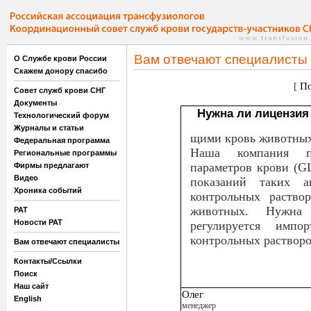
Вам отвечают специалисты
О Службе крови России
Скажем донору спасибо
[
По
Совет служб крови СНГ
Документы
Нужна ли лицензия 
Технологический форум
Журналы и статьи
щими кровь животны
Федеральная программа
Наша компания пр
Региональные программы
параметров крови (GL
Фирмы предлагают
Видео
показаний таких ан
Хроника событий
контрольных раство
животных. Нужна
РАТ
Новости РАТ
регулируется имп
контрольных растворо
Вам отвечают специалисты
Контакты/Ссылки
Поиск
Наш сайт
Олег
English
менеджер