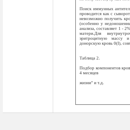
Поиск иммунных антител
проводится как с сыворот
невозможно получить кро
(особенно у недоношенны
анализа, составляет 1 - 
матери.Для внутриутр
эритроцитную массу и
донорскую кровь 0(I), со
Таблица 2.
Подбор компонентов кров
4 месяцев
жизни" и т.д.