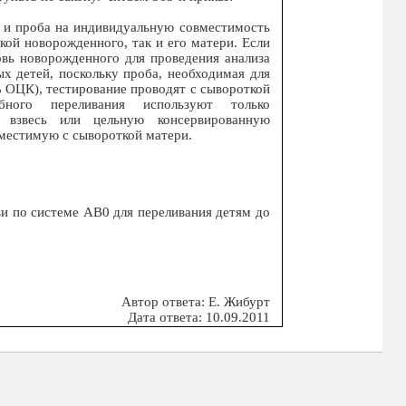
 и проба на индивидуальную совместимость
кой новорожденного, так и его матери. Если
вь новорожденного для проведения анализа
х детей, поскольку проба, необходимая для
2% ОЦК), тестирование проводят с сывороткой
обного переливания используют только
 взвесь или цельную консервированную
вместимую с сывороткой матери.
и по системе АВ0 для переливания детям до
Автор ответа: Е. Жибурт
Дата ответа: 10.09.2011