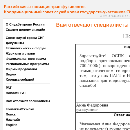
Вам отвечают специалисты
О Службе крови России
Скажем донору спасибо
[
По
Совет служб крови СНГ
Документы
ин
Технологический форум
Журналы и статьи
Здравствуйте! ОСПК о
Федеральная программа
подборы эритрокомпонен
Региональные программы
700-1000г) новорожденн
Фирмы предлагают
гемморагическим синдро
Видео
тем, что у них ПАГТ и Н
Хроника событий
показания для индивиду
спасибо!
РАТ
Новости РАТ
Вам отвечают специалисты
Анна Федоровна
Контакты/Ссылки
трансфузиолог
Поиск
Ответ н
Наш сайт
Уважаемая Анна Федоровн
English
не получается) лучше пост