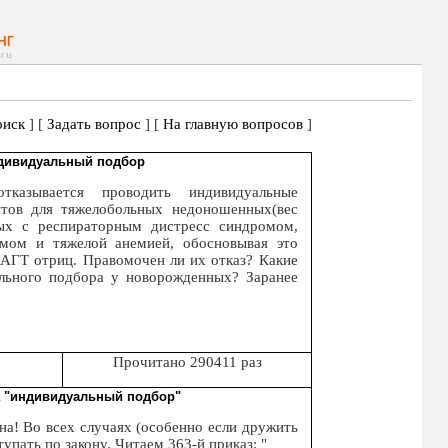
иск
] [
Задать вопрос
] [
На главную вопросов
]
дивидуальный подбор
тказывается проводить индивидуальные
тов для тяжелобольных недоношенных(вес
ых с респираторным дистресс синдромом,
мом и тяжелой анемией, обосновывая это
АГТ отриц. Правомочен ли их отказ? Какие
ального подбора у новорожденных? Заранее
Прочитано 290411 раз
а "индивидуальный подбор"
а! Во всех случаях (особенно если дружить
упать по закону. Читаем 363-й приказ: "