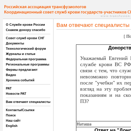
Вам отвечают специалисты
О Службе крови России
Скажем донору спасибо
[
По
Совет служб крови СНГ
Документы
Донорств
Технологический форум
Журналы и статьи
Уважаемый Евгений 
Федеральная программа
службе крови ВС РФ 
Региональные программы
связи с тем, что служ
Фирмы предлагают
Видео
невозможно повторно
Хроника событий
после "учебки" их пе
взгляд на эту пробле
РАТ
Новости РАТ
показаниям и на ско
ПЗ?
Вам отвечают специалисты
Контакты/Ссылки
Поиск
Наш сайт
Наташа
English
Ответ на "Дон