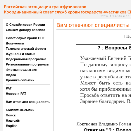
Вам отвечают специалисты
О Службе крови России
Скажем донору спасибо
[
По
Совет служб крови СНГ
Документы
? : Вопросы 
Технологический форум
Журналы и статьи
Уважаемый Евгений Б
Федеральная программа
По данному вопросу 
Региональные программы
назалогиям видимо мог
Фирмы предлагают
Видео
у нас в республике эт
Хроника событий
Может быть есть ка
хотя бы приближенны
РАТ
Новости РАТ
Просьба ответить на 
Заранее благодарен. 
Вам отвечают специалисты
Контакты/Ссылки
Поиск
Наш сайт
Локтионов Владимир Роман
English
Ответ на "? : Вопр