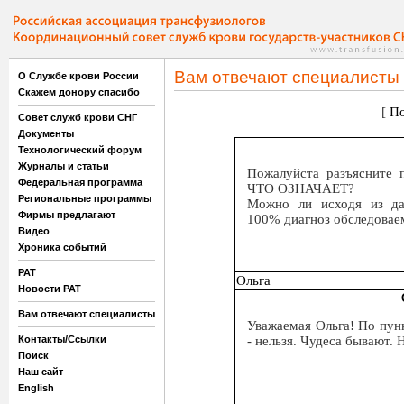
Вам отвечают специалисты
О Службе крови России
Скажем донору спасибо
[
По
Совет служб крови СНГ
Документы
Технологический форум
Журналы и статьи
Пожалуйста разъясните 
Федеральная программа
ЧТО ОЗНАЧАЕТ?
Региональные программы
Можно ли исходя из дан
Фирмы предлагают
100% диагноз обследовае
Видео
Хроника событий
РАТ
Ольга
Новости РАТ
Вам отвечают специалисты
Уважаемая Ольга! По пун
- нельзя. Чудеса бывают. 
Контакты/Ссылки
Поиск
Наш сайт
English