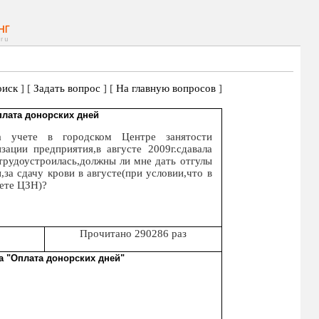
иск
] [
Задать вопрос
] [
На главную вопросов
]
лата донорских дней
а учете в городском Центре занятости
изации предприятия,в августе 2009г.сдавала
 трудоустроилась,должны ли мне дать отгулы
,за сдачу крови в августе(при условии,что в
чете ЦЗН)?
Прочитано 290286 раз
а "Оплата донорских дней"