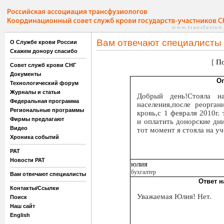
Вам отвечают специалисты
О Службе крови России
Скажем донору спасибо
[
По
Совет служб крови СНГ
Документы
Оп
Технологический форум
Журналы и статьи
Добрый день!Стояла н
Федеральная программа
населения,после реорган
Региональные программы
кровь,с 1 февраля 2010г.
Фирмы предлагают
и оплатить донорские дни
Видео
тот момент я стояла на у
Хроника событий
РАТ
Новости РАТ
юлия
бухгалтер
Вам отвечают специалисты
Ответ н
Контакты/Ссылки
Уважаемая Юлия! Нет.
Поиск
Наш сайт
English