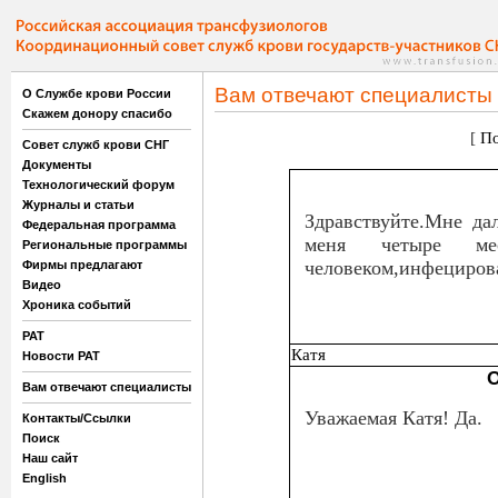
Вам отвечают специалисты
О Службе крови России
Скажем донору спасибо
[
По
Совет служб крови СНГ
Документы
Технологический форум
Журналы и статьи
Здравствуйте.Мне дал
Федеральная программа
меня четыре ме
Региональные программы
человеком,инфециров
Фирмы предлагают
Видео
Хроника событий
РАТ
Катя
Новости РАТ
О
Вам отвечают специалисты
Уважаемая Катя! Да.
Контакты/Ссылки
Поиск
Наш сайт
English