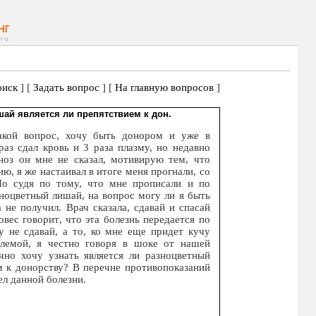
иск
] [
Задать вопрос
] [
На главную вопросов
]
ай является ли препятствием к дон.
акой вопрос, хочу быть донором и уже в
раз сдал кровь и 3 раза плазму, но недавно
ноз он мне не сказал, мотивирую тем, что
ю, я же настаивал в итоге меня прогнали, со
о судя по тому, что мне прописали и по
ноцветный лишай, на вопрос могу ли я быть
 не получил. Врач сказала, сдавай и спасай
овес говорит, что эта болезнь передается по
му не сдавай, а то, ко мне еще придет кучу
лемой, я честно говоря в шоке от нашей
но хочу узнать является ли разноцветный
 к донорству? В перечне противопоказаний
ел данной болезни.