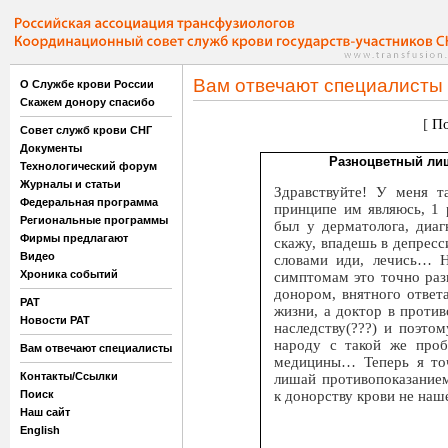
Вам отвечают специалисты
О Службе крови России
Скажем донору спасибо
[
По
Совет служб крови СНГ
Документы
Разноцветный лиш
Технологический форум
Журналы и статьи
Здравствуйте! У меня т
Федеральная программа
принципе им являюсь, 1 
Региональные программы
был у дерматолога, диаг
Фирмы предлагают
скажу, впадешь в депресси
Видео
словами иди, лечись… Н
Хроника событий
симптомам это точно раз
донором, внятного ответа
РАТ
жизни, а доктор в против
Новости РАТ
наследству(???) и поэто
народу с такой же проб
Вам отвечают специалисты
медицины… Теперь я точ
Контакты/Ссылки
лишай противопоказанием
к донорству крови не наш
Поиск
Наш сайт
English