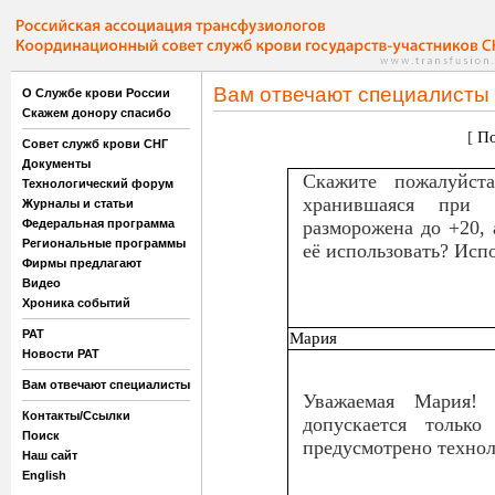
Вам отвечают специалисты
О Службе крови России
Скажем донору спасибо
[
По
Совет служб крови СНГ
Документы
Скажите пожалуйста
Технологический форум
хранившаяся при 
Журналы и статьи
Федеральная программа
разморожена до +20,
Региональные программы
её использовать? Исп
Фирмы предлагают
Видео
Хроника событий
РАТ
Мария
Новости РАТ
Вам отвечают специалисты
Уважаемая Мария! 
Контакты/Ссылки
допускается только
Поиск
предусмотрено технол
Наш сайт
English