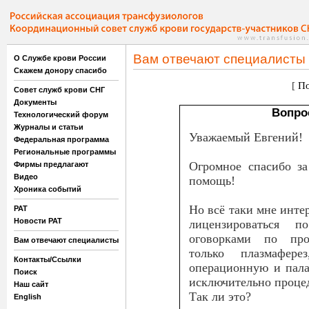
Вам отвечают специалисты
О Службе крови России
Скажем донору спасибо
[
По
Совет служб крови СНГ
Документы
Вопро
Технологический форум
Журналы и статьи
Уважаемый Евгений!
Федеральная программа
Региональные программы
Огромное спасибо з
Фирмы предлагают
Видео
помощь!
Хроника событий
Но всё таки мне инте
РАТ
Новости РАТ
лицензироваться 
оговорками по про
Вам отвечают специалисты
только плазмафер
Контакты/Ссылки
операционную и пала
Поиск
исключительно проце
Наш сайт
Так ли это?
English