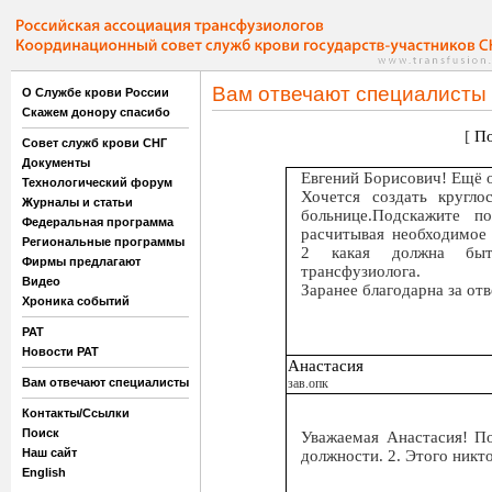
Вам отвечают специалисты
О Службе крови России
Скажем донору спасибо
[
По
Совет служб крови СНГ
Документы
Евгений Борисович! Ещё 
Технологический форум
Хочется создать кругло
Журналы и статьи
больнице.Подскажите п
Федеральная программа
расчитывая необходимое 
Региональные программы
2 какая должна быть
Фирмы предлагают
трансфузиолога.
Видео
Заранее благодарна за отв
Хроника событий
РАТ
Новости РАТ
Анастасия
Вам отвечают специалисты
зав.опк
Контакты/Ссылки
Поиск
Уважаемая Анастасия! По
Наш сайт
должности. 2. Этого никто
English