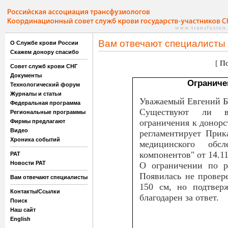
Вам отвечают специалисты
О Службе крови России
Скажем донору спасибо
[
По
Совет служб крови СНГ
Документы
Ограниче
Технологический форум
Журналы и статьи
Уважаемый Евгений Б
Федеральная программа
Существуют ли в
Региональные программы
ограничения к донорст
Фирмы предлагают
Видео
регламентирует При
Хроника событий
медицинского об
компонентов" от 14.11
РАТ
Новости РАТ
О ограничении по ро
Появилась не провер
Вам отвечают специалисты
150 см, но подтвер
Контакты/Ссылки
благодарен за ответ.
Поиск
Наш сайт
English