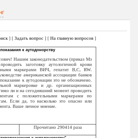
иск
] [
Задать вопрос
] [
На главную вопросов
]
показания к аутодонорству
ович! Нашим законодательством (приказ Мз
оводить заготовку аутологичной крови
ьными маркерами ВИЧ, гепатит В,С, RW.
уководстве американской ассоциации банков
опоказание к аутодонации это не обозначено.
льной маркеровке и др. организационных
тимо ли и на сегодняшний момент проводить
циентам с положительными маркерами по
ам. Если да, то насколько это опасно или
иента. Ваше личное мнение.
Прочитано 290414 раза
отивопоказания к аутодонорству"