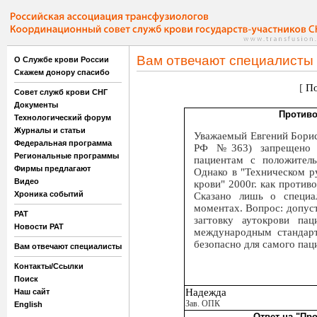
Вам отвечают специалисты
О Службе крови России
Скажем донору спасибо
[
По
Совет служб крови СНГ
Документы
Противо
Технологический форум
Журналы и статьи
Уважаемый Евгений Борис
Федеральная программа
РФ №363) запрещено пр
Региональные программы
пациентам с положител
Фирмы предлагают
Однако в "Техническом р
Видео
крови" 2000г. как против
Хроника событий
Сказано лишь о специа
моментах. Вопрос: допус
РАТ
загтовку аутокрови па
Новости РАТ
международным стандарт
безопасно для самого пац
Вам отвечают специалисты
Контакты/Ссылки
Поиск
Надежда
Наш сайт
Зав. ОПК
English
Ответ на "Пр