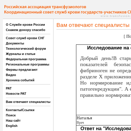
Вам отвечают специалисты
О Службе крови России
Скажем донору спасибо
[
По
Совет служб крови СНГ
Документы
Исследование на 
Технологический форум
Журналы и статьи
Добрый день!В стар
Федеральная программа
показателей безо
Региональные программы
фибриноген не опред
Фирмы предлагают
Видео
разделе X приложени
Хроника событий
Но нормирование ид
патогенредукции". А 
РАТ
Новости РАТ
правильно нормирова
Вам отвечают специалисты
Контакты/Ссылки
Поиск
Наталья
Наш сайт
Врач
English
Ответ на "Исследов