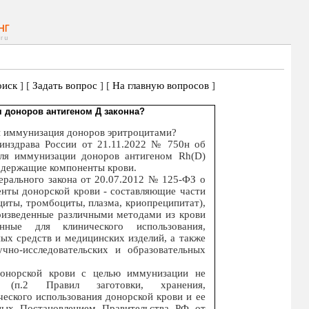
иск
] [
Задать вопрос
] [
На главную вопросов
]
 доноров антигеном Д законна?
ли иммунизация доноров эритроцитами?
инздрава России от 21.11.2022 № 750н об
ля иммунизации доноров антигеном Rh(D)
одержащие компоненты крови.
дерального закона от 20.07.2012 № 125-ФЗ о
енты донорской крови - составляющие части
циты, тромбоциты, плазма, криопреципитат),
оизведенные различными методами из крови
нные для клинического использования,
ных средств и медицинских изделий, а также
учно-исследовательских и образовательных
донорской крови с целью иммунизации не
й (п.2 Правил заготовки, хранения,
ческого использования донорской крови и ее
ных Постановлением Правительства РФ от