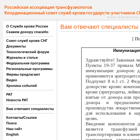
Вам отвечают специалисты
О Службе крови России
Скажем донору спасибо
[
По
Совет служб крови СНГ
Документы
Иммунизация
Технологический форум
Журналы и статьи
Здравствуйте! Законная 
Федеральная программа
Пункты 19-37 приказа М
Региональные программы
иммунизации доноров: д
Фирмы предлагают
применяются эритроцитс
Видео
Подпункт 8 п.1 ст. 2 Фе
Хроника событий
донорстве крови: компон
крови (эритроциты, лейко
РАТ
взятые от донора или пр
Новости РАТ
донора и предназначе
производства лекарствен
Вам отвечают специалисты
для использования в на
Контакты/Ссылки
целях.
Введение компонентов 
Поиск
является трансфузие
Наш сайт
транспортировки и клини
English
компонентов, утвержден