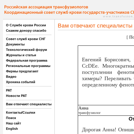
Вам отвечают специалисты
О Службе крови России
Скажем донору спасибо
[
По
Совет служб крови СНГ
Документы
Технологический форум
Журналы и статьи
Евгений Борисович, 
Федеральная программа
СсDЕе. Многократны
Региональные программы
поступлении фенот
Фирмы предлагают
Видео
химеры? Переливать 
Хроника событий
определенному фенот
РАТ
Новости РАТ
Вам отвечают специалисты
Анна
Контакты/Ссылки
трансфузиолог
Поиск
О
Наш сайт
Дорогая Анна! Опишит
English